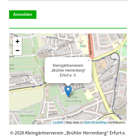
+
−
×
Kleingärtnerverein
„Brühler Herrenberg“
Erfurt e. V.
Leaflet
| Map data ©
OpenStreetMap
contributors
© 2026 Kleingärtnerverein „Brühler Herrenberg“ Erfurt e.